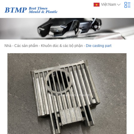
Việt Nam
Nhà
-
Các sản phẩm
-
Khuôn đúc & các bộ phận
-
Die casting part