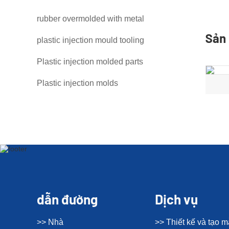
rubber overmolded with metal
Sản 
plastic injection mould tooling
Plastic injection molded parts
Plastic injection molds
dẫn đường
Dịch vụ
>> Nhà
>> Thiết kế và tạo 