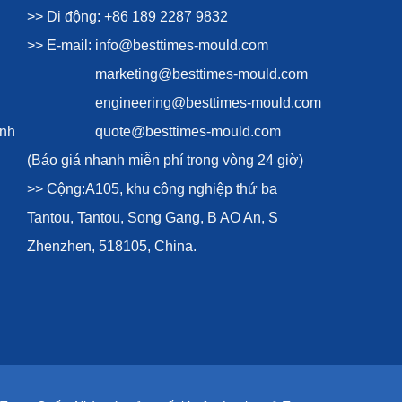
>> Di động: +86 189 2287 9832
>> E-mail:
info@besttimes-mould.com
marketing@besttimes-mould.com
engineering@besttimes-mould.com
ình
quote@besttimes-mould.com
(Báo giá nhanh miễn phí trong vòng 24 giờ)
>> Cộng:A105, khu công nghiệp thứ ba
Tantou, Tantou, Song Gang, B AO An, S
Zhenzhen, 518105, China.