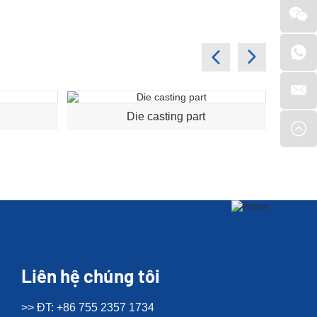
Die casting part
A
Liên hệ chúng tôi
>> ĐT: +86 755 2357 1734