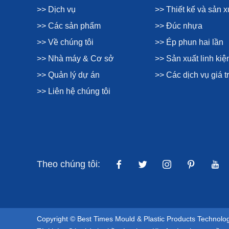
>> Dịch vụ
>> Thiết kế và sản 
>> Các sản phẩm
>> Đúc nhựa
>> Về chúng tôi
>> Ép phun hai lần
>> Nhà máy & Cơ sở
>> Sản xuất linh ki
>> Quản lý dự án
>> Các dịch vụ giá tr
>> Liên hệ chúng tôi
Theo chúng tôi:
Copyright © Best Times Mould & Plastic Products Technolo