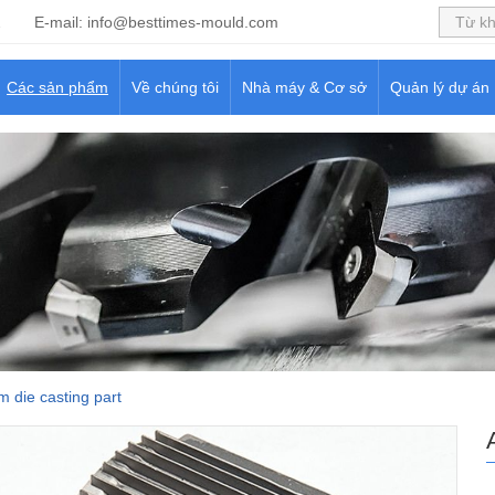
2
E-mail:
info@besttimes-mould.com
Các sản phẩm
Về chúng tôi
Nhà máy & Cơ sở
Quản lý dự án
m die casting part