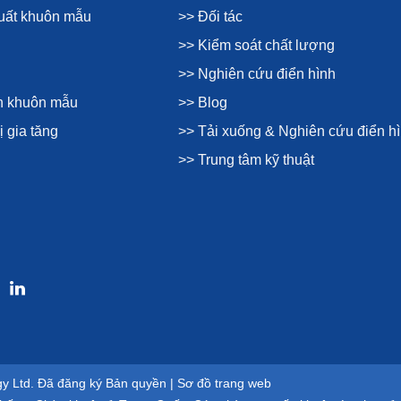
xuất khuôn mẫu
>> Đối tác
>> Kiểm soát chất lượng
>> Nghiên cứu điển hình
ện khuôn mẫu
>> Blog
ị gia tăng
>> Tải xuống & Nghiên cứu điển h
>> Trung tâm kỹ thuật
gy Ltd. Đã đăng ký Bản quyền |
Sơ đồ trang web