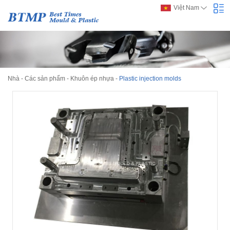
Việt Nam
Nhà
-
Các sản phẩm
-
Khuôn ép nhựa
-
Plastic injection molds