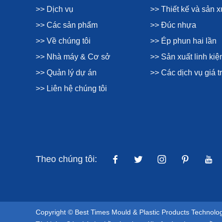
>> Dịch vụ
>> Thiết kế và sản 
>> Các sản phẩm
>> Đúc nhựa
>> Về chúng tôi
>> Ép phun hai lần
>> Nhà máy & Cơ sở
>> Sản xuất linh ki
>> Quản lý dự án
>> Các dịch vụ giá tr
>> Liên hệ chúng tôi
Theo chúng tôi:
Copyright © Best Times Mould & Plastic Products Technolo