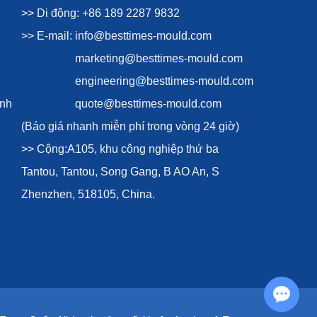
>> Di động: +86 189 2287 9832
>> E-mail:
info@besttimes-mould.com
marketing@besttimes-mould.com
engineering@besttimes-mould.com
ình
quote@besttimes-mould.com
(Báo giá nhanh miễn phí trong vòng 24 giờ)
>> Cộng:A105, khu công nghiệp thứ ba
Tantou, Tantou, Song Gang, B AO An, S
Zhenzhen, 518105, China.
Chat with Us