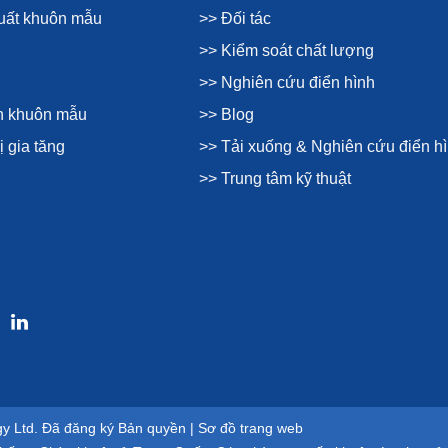
xuất khuôn mẫu
>> Đối tác
>> Kiểm soát chất lượng
>> Nghiên cứu điển hình
ện khuôn mẫu
>> Blog
ị gia tăng
>> Tải xuống & Nghiên cứu điển h
>> Trung tâm kỹ thuật
gy Ltd. Đã đăng ký Bản quyền |
Sơ đồ trang web