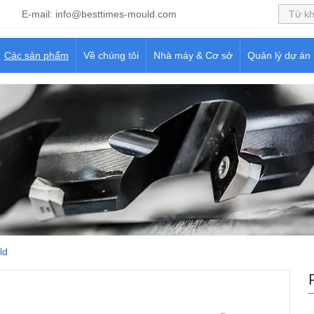
2
E-mail:
info@besttimes-mould.com
Các sản phẩm
Về chúng tôi
Nhà máy & Cơ sở
Quản lý dự án
ld