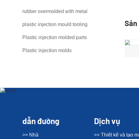
rubber overmolded with metal
Sản 
plastic injection mould tooling
Plastic injection molded parts
Plastic injection molds
dẫn đường
Dịch vụ
>> Nhà
>> Thiết kế và tạo 