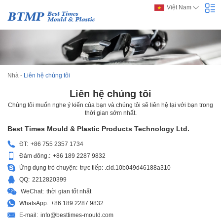
Việt Nam
Nhà
-
Liên hệ chúng tôi
Liên hệ chúng tôi
Chúng tôi muốn nghe ý kiến của bạn và chúng tôi sẽ liên hệ lại với bạn trong
thời gian sớm nhất.
Best Times Mould & Plastic Products Technology Ltd.
ĐT:
+86 755 2357 1734
Đám đông.:
+86 189 2287 9832
Ứng dụng trò chuyện:
trực tiếp: .cid.10b049d46188a310
QQ:
2212820399
WeChat:
thời gian tốt nhất
WhatsApp:
+86 189 2287 9832
E-mail:
info@besttimes-mould.com