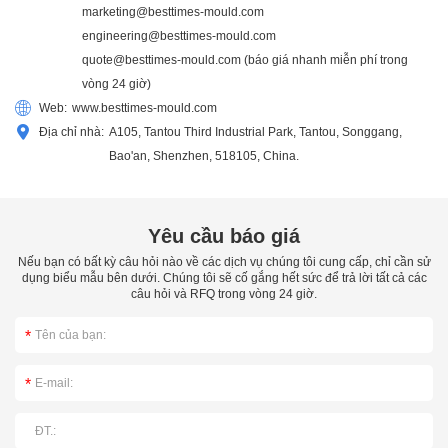
marketing@besttimes-mould.com
engineering@besttimes-mould.com
quote@besttimes-mould.com
(báo giá nhanh miễn phí trong
vòng 24 giờ)
Web:
www.besttimes-mould.com
Địa chỉ nhà:
A105, Tantou Third Industrial Park, Tantou, Songgang,
Bao'an, Shenzhen, 518105, China.
Yêu cầu báo giá
Nếu bạn có bất kỳ câu hỏi nào về các dịch vụ chúng tôi cung cấp, chỉ cần sử
dụng biểu mẫu bên dưới. Chúng tôi sẽ cố gắng hết sức để trả lời tất cả các
câu hỏi và RFQ trong vòng 24 giờ.