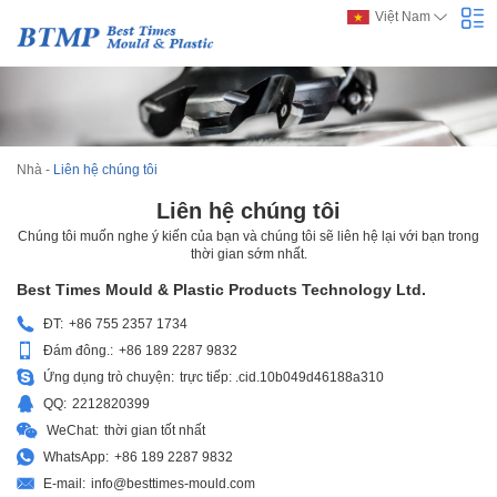
Việt Nam
Nhà
-
Liên hệ chúng tôi
Liên hệ chúng tôi
Chúng tôi muốn nghe ý kiến của bạn và chúng tôi sẽ liên hệ lại với bạn trong
thời gian sớm nhất.
Best Times Mould & Plastic Products Technology Ltd.
ĐT:
+86 755 2357 1734
Đám đông.:
+86 189 2287 9832
Ứng dụng trò chuyện:
trực tiếp: .cid.10b049d46188a310
QQ:
2212820399
WeChat:
thời gian tốt nhất
WhatsApp:
+86 189 2287 9832
E-mail:
info@besttimes-mould.com