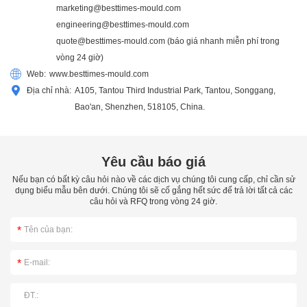
marketing@besttimes-mould.com
engineering@besttimes-mould.com
quote@besttimes-mould.com
(báo giá nhanh miễn phí trong
vòng 24 giờ)
Web:
www.besttimes-mould.com
Địa chỉ nhà:
A105, Tantou Third Industrial Park, Tantou, Songgang,
Bao'an, Shenzhen, 518105, China.
Yêu cầu báo giá
Nếu bạn có bất kỳ câu hỏi nào về các dịch vụ chúng tôi cung cấp, chỉ cần sử
dụng biểu mẫu bên dưới. Chúng tôi sẽ cố gắng hết sức để trả lời tất cả các
câu hỏi và RFQ trong vòng 24 giờ.