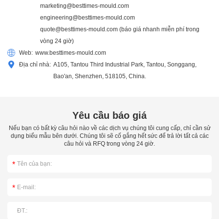
marketing@besttimes-mould.com
engineering@besttimes-mould.com
quote@besttimes-mould.com
(báo giá nhanh miễn phí trong
vòng 24 giờ)
Web:
www.besttimes-mould.com
Địa chỉ nhà:
A105, Tantou Third Industrial Park, Tantou, Songgang,
Bao'an, Shenzhen, 518105, China.
Yêu cầu báo giá
Nếu bạn có bất kỳ câu hỏi nào về các dịch vụ chúng tôi cung cấp, chỉ cần sử
dụng biểu mẫu bên dưới. Chúng tôi sẽ cố gắng hết sức để trả lời tất cả các
câu hỏi và RFQ trong vòng 24 giờ.