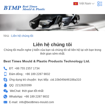
Việt Nam
Nhà
-
Liên hệ chúng tôi
Liên hệ chúng tôi
Chúng tôi muốn nghe ý kiến của bạn và chúng tôi sẽ liên hệ lại với bạn trong
thời gian sớm nhất.
Best Times Mould & Plastic Products Technology Ltd.
ĐT:
+86 755 2357 1734
Đám đông.:
+86 189 2287 9832
Ứng dụng trò chuyện:
trực tiếp: .cid.10b049d46188a310
QQ:
2212820399
WeChat:
thời gian tốt nhất
WhatsApp:
+86 189 2287 9832
E-mail:
info@besttimes-mould.com