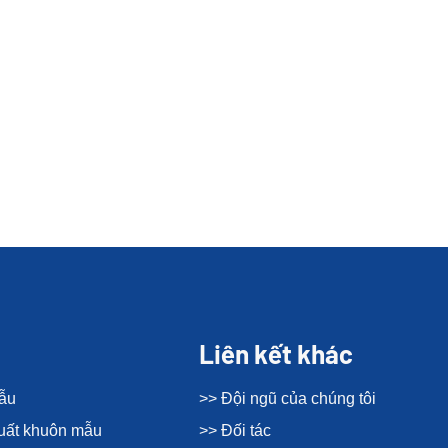
Liên kết khác
mẫu
>> Đội ngũ của chúng tôi
xuất khuôn mẫu
>> Đối tác