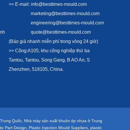
>> E-mail:
info@besttimes-mould.com
marketing@besttimes-mould.com
engineering@besttimes-mould.com
ình
quote@besttimes-mould.com
(Báo giá nhanh miễn phí trong vòng 24 giờ)
>> Cộng:A105, khu công nghiệp thứ ba
Tantou, Tantou, Song Gang, B AO An, S
Zhenzhen, 518105, China.
 Trung Quốc
,
Nhà máy sản xuất khuôn ép nhựa ở Trung
tic Part Design
,
Plastic Injection Mould Suppliers
,
plastic