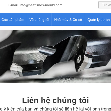
2
E-mail:
info@besttimes-mould.com
Các sản phẩm
Về chúng tôi
Nhà máy & Cơ sở
Quản lý dự án
Liên hệ chúng tôi
ý kiến của bạn và chúng tôi sẽ liên hệ lại với bạn tron