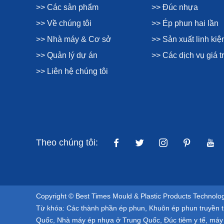
>> Các sản phẩm
>> Đúc nhựa
>> Về chúng tôi
>> Ép phun hai lần
>> Nhà máy & Cơ sở
>> Sản xuất linh ki
>> Quản lý dự án
>> Các dịch vụ giá tr
>> Liên hệ chúng tôi
Theo chúng tôi:
Copyright © Best Times Mould & Plastic Products Technolo
Từ khóa:
Các thành phần ép phun
,
Khuôn ép phun truyền 
Quốc
,
Nhà máy ép nhựa ở Trung Quốc
,
Đúc tiêm y tế
,
máy