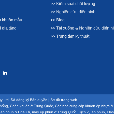
>> Kiểm soát chất lượng
>> Nghiên cứu điển hình
ện khuôn mẫu
>> Blog
ị gia tăng
>> Tải xuống & Nghiên cứu điển h
>> Trung tâm kỹ thuật
gy Ltd. Đã đăng ký Bản quyền |
Sơ đồ trang web
thống
,
Chèn khuôn ở Trung Quốc
,
Các nhà cung cấp khuôn ép nhựa ở
 ép phun ở Châu Á
,
máy ép phun ở Trung Quốc
,
Dịch vụ ép phun
,
Plas