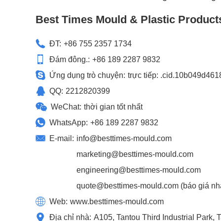
Best Times Mould & Plastic Product
ĐT:
+86 755 2357 1734
Đám đông.:
+86 189 2287 9832
Ứng dụng trò chuyện:
trực tiếp: .cid.10b049d46
QQ:
2212820399
WeChat:
thời gian tốt nhất
WhatsApp:
+86 189 2287 9832
E-mail:
info@besttimes-mould.com
marketing@besttimes-mould.com
engineering@besttimes-mould.com
quote@besttimes-mould.com
(báo giá nh
Web:
www.besttimes-mould.com
Địa chỉ nhà:
A105, Tantou Third Industrial Park