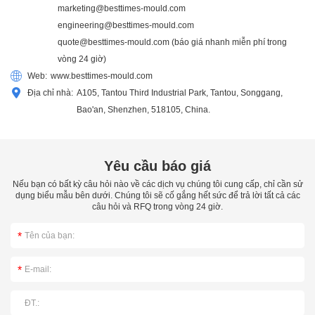
marketing@besttimes-mould.com
engineering@besttimes-mould.com
quote@besttimes-mould.com
(báo giá nhanh miễn phí trong
vòng 24 giờ)
Web:
www.besttimes-mould.com
Địa chỉ nhà:
A105, Tantou Third Industrial Park, Tantou, Songgang,
Bao'an, Shenzhen, 518105, China.
Yêu cầu báo giá
Nếu bạn có bất kỳ câu hỏi nào về các dịch vụ chúng tôi cung cấp, chỉ cần sử
dụng biểu mẫu bên dưới. Chúng tôi sẽ cố gắng hết sức để trả lời tất cả các
câu hỏi và RFQ trong vòng 24 giờ.