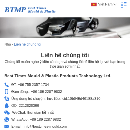
Việt Nam
Nhà
-
Liên hệ chúng tôi
Liên hệ chúng tôi
Chúng tôi muốn nghe ý kiến của bạn và chúng tôi sẽ liên hệ lại với bạn trong
thời gian sớm nhất.
Best Times Mould & Plastic Products Technology Ltd.
ĐT:
+86 755 2357 1734
Đám đông.:
+86 189 2287 9832
Ứng dụng trò chuyện:
trực tiếp: .cid.10b049d46188a310
QQ:
2212820399
WeChat:
thời gian tốt nhất
WhatsApp:
+86 189 2287 9832
E-mail:
info@besttimes-mould.com